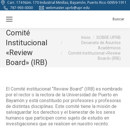
Carr. 174 Núm. 170 Industrial Minillas, Bayamón, Puerto Rico 00959-1911
787-993-0000
webmaster.uprb@upr.edu
Buscar:
Buscar
Comité
Estás aquí:
Inicio
SOBRE UPRB
Institucional
Decanato de Asuntos
Académicos
«Review
Comité Institucional «Review
Board» (IRB)
Board» (IRB)
El Comité institucional “Review Board” (IRB) es nombrado
por el rector o la rectora de la Universidad de Puerto en
Bayamón y está constituido por profesores y profesoras
de distintas disciplinas. Este comité tiene la misión de
salvaguardar los derechos y el bienestar de los seres
humanos que participen como sujeto de estudio en
investigaciones que se realicen en nuestro recinto.