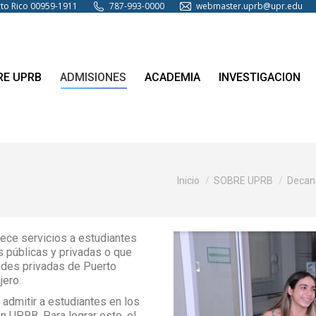
erto Rico 00959-1911
787-993-0000
webmaster.uprb@upr.edu
RE UPRB
ADMISIONES
ACADEMIA
INVESTIGACION
Estás aquí:
Inicio
SOBRE UPRB
Decana
ece servicios a estudiantes
 públicas y privadas o que
ades privadas de Puerto
jero.
 admitir a estudiantes en los
 UPRB. Para lograr esto, el