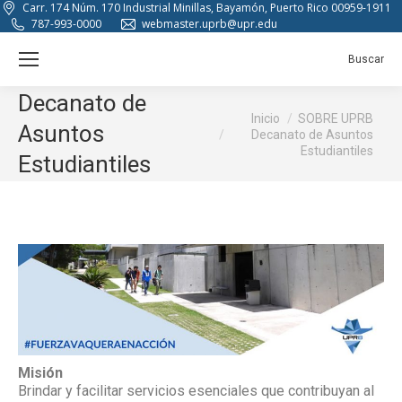
Carr. 174 Núm. 170 Industrial Minillas, Bayamón, Puerto Rico 00959-1911
787-993-0000
webmaster.uprb@upr.edu
Buscar:
Buscar
Decanato de
Estás aquí:
Inicio
SOBRE UPRB
Asuntos
Decanato de Asuntos
Estudiantiles
Estudiantiles
Misión
Brindar y facilitar servicios esenciales que contribuyan al